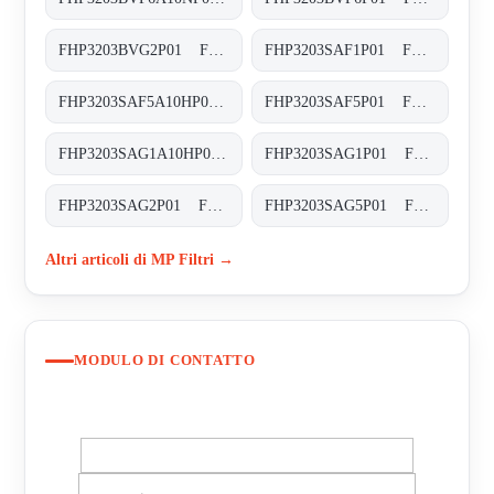
FHP3203BVG2P01 FHP-320-3-B-V-G2-XXX-P01
FHP3203SAF1P01 FHP-320-3-S-A-F1-XXX-P01
FHP3203SAF5A10HP01 FHP-320-3-S-A-F5-A10-H-P01
FHP3203SAF5P01 FHP-320-3-S-A-F5-XXX-P01
FHP3203SAG1A10HP01 FHP-320-3-S-A-G1-A10-H-P01
FHP3203SAG1P01 FHP-320-3-S-A-G1-XXX-P01
FHP3203SAG2P01 FHP-320-3-S-A-G2-XXX-P01
FHP3203SAG5P01 FHP-320-3-S-A-G5-XXX-P01
Altri articoli di MP Filtri →
MODULO DI CONTATTO