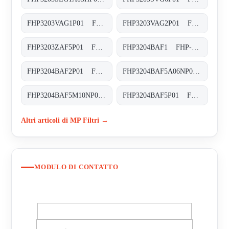
FHP3203VAG1P01 FHP-320-3-V-A-G1-XXX-P01
FHP3203VAG2P01 FHP-320-3-V-A-G2-XXX-P01
FHP3203ZAF5P01 FHP-320-3-Z-A-F5-XXX-P01
FHP3204BAF1 FHP-320-4-B-A-F1-XXX-P02
FHP3204BAF2P01 FHP-320-4-B-A-F2-XXX-P02
FHP3204BAF5A06NP01 FHP-320-4-B-A-F5-A06-N-P01
FHP3204BAF5M10NP01 FHP-320-4-B-A-F5-M10-N-P02
FHP3204BAF5P01 FHP-320-4-B-A-F5-XXX-P02
Altri articoli di MP Filtri →
MODULO DI CONTATTO