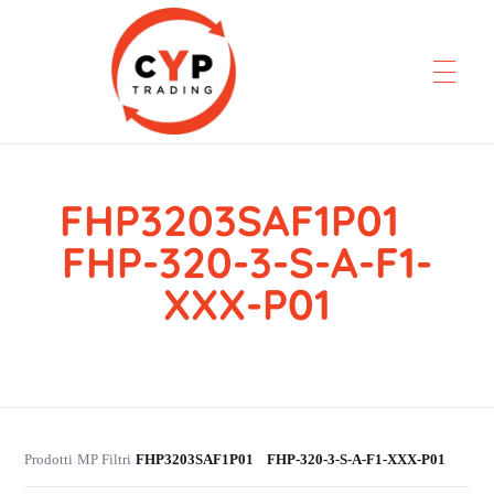
FHP3203SAF1P01
CYP Trading
Professionelle Ersatzteilbeschaffung
FHP-320-3-S-A-F1-
XXX-P01
Prodotti
MP Filtri
FHP3203SAF1P01 FHP-320-3-S-A-F1-XXX-P01
›
›