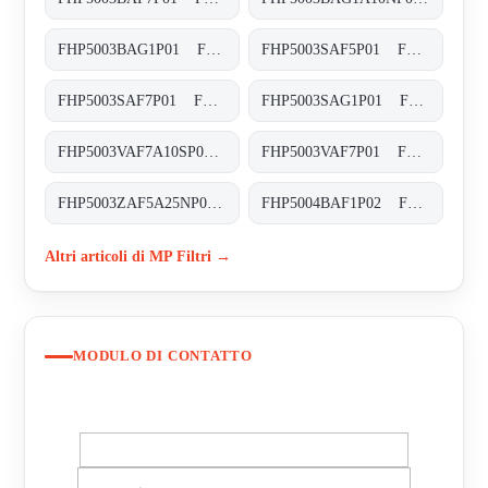
FHP5003BAG1P01 FHP-500-3-B-A-G1-XXX-P01
FHP5003SAF5P01 FHP-500-3-S-A-F5-XXX-P01
FHP5003SAF7P01 FHP-500-3-S-A-F7-XXX-P01
FHP5003SAG1P01 FHP-500-3-S-A-G1-XXX-P01
FHP5003VAF7A10SP01 FHP-500-3-V-A-F7-A10-S-P01
FHP5003VAF7P01 FHP-500-3-V-A-F7-XXX-P01
FHP5003ZAF5A25NP01 FHP-500-3-Z-A-F5-A25-N-P01
FHP5004BAF1P02 FHP-500-4-B-A-F1-XXX-P02
Altri articoli di MP Filtri →
MODULO DI CONTATTO