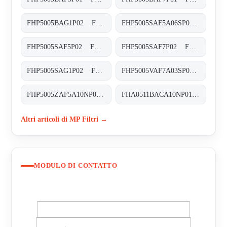
FHP5005BAG1P02 FHP-500-5-B-A-G1-XXX-P02
FHP5005SAF5A06SP01 FHP-500-5-S-A-F5-A06-S-P01
FHP5005SAF5P02 FHP-500-5-S-A-F5-XXX-P02
FHP5005SAF7P02 FHP-500-5-S-A-F7-XXX-P02
FHP5005SAG1P02 FHP-500-5-S-A-G1-XXX-P02
FHP5005VAF7A03SP02 FHP-500-5-V-A-F7-A03-S-P02
FHP5005ZAF5A10NP02 FHP-500-5-Z-A-F5-A10-N-P02
FHA0511BACA10NP01 FHA-051-1-B-A-C-A10-N-P01
Altri articoli di MP Filtri →
MODULO DI CONTATTO