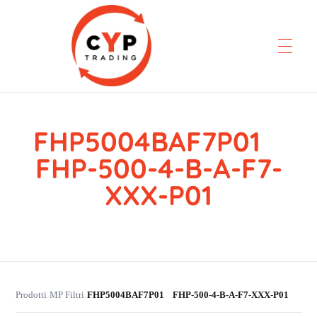
FHP5004BAF7P01
CYP Trading
Professionelle Ersatzteilbeschaffung
FHP-500-4-B-A-F7-
XXX-P01
Prodotti
MP Filtri
FHP5004BAF7P01 FHP-500-4-B-A-F7-XXX-P01
›
›