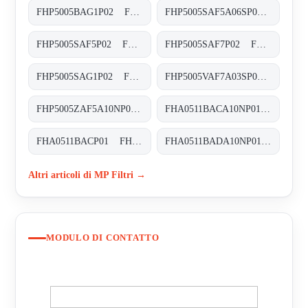
FHP5005BAG1P02 FHP-500-5-B-A-G1-XXX-P02
FHP5005SAF5A06SP01 FHP-500-5-S-A-F5-A06-S-P01
FHP5005SAF5P02 FHP-500-5-S-A-F5-XXX-P02
FHP5005SAF7P02 FHP-500-5-S-A-F7-XXX-P02
FHP5005SAG1P02 FHP-500-5-S-A-G1-XXX-P02
FHP5005VAF7A03SP02 FHP-500-5-V-A-F7-A03-S-P02
FHP5005ZAF5A10NP02 FHP-500-5-Z-A-F5-A10-N-P02
FHA0511BACA10NP01 FHA-051-1-B-A-C-A10-N-P01
FHA0511BACP01 FHA-051-1-B-A-C-XXX-P01
FHA0511BADA10NP01 FHA-051-1-B-A-D-A10-N-P01
Altri articoli di MP Filtri →
MODULO DI CONTATTO