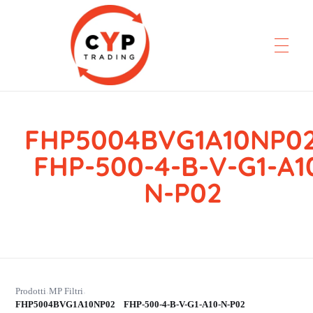
FHP5004BVG1A10NP
CYP Trading
Professionelle Ersatzteilbeschaffung
FHP-500-4-B-V-G1-A1
N-P02
Prodotti
MP Filtri
›
›
FHP5004BVG1A10NP02 FHP-500-4-B-V-G1-A10-N-P02