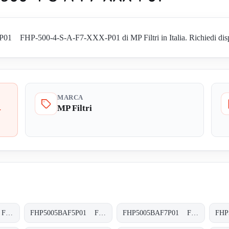
 FHP-500-4-S-A-F7-XXX-P01 di MP Filtri in Italia. Richiedi disponib
MARCA
MP Filtri
-
FHP5004VAF7P02 FHP-500-4-V-A-F7-XXX-S-P02
FHP5005BAF5P01 FHP-500-5-B-A-F5-XXX-P01
FHP5005BAF7P01 FHP-500-5-B-A-F7-XXX-P01