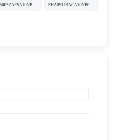
FHP5005ZAF5A10NP02 FHP-500-5-Z-A-F5-A10-N-P02
FHA0511BACA10NP01 FHA-051-1-B-A-C-A10-N-P01