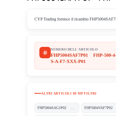
CYP Trading fornisce il ricambio FHP5004SAF7P01
NUMERO DELL'ARTICOLO
FHP5004SAF7P01 FHP-500-4
S-A-F7-XXX-P01
ALTRI ARTICOLI DI MP FILTRI
FHP5004SAG1P02 FHP-500-4-S-A-G1-XXX-P02