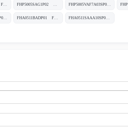
FHP5005SAF7P02 FHP-500-5-S-A-F7-XXX-P02
FHP5005SAG1P02 FHP-500-5-S-A-G1-XXX-P02
FHP5005VAF7A03SP02 FHP-500-5-V-A-F7-A03-S-P02
FHA0511BADA10NP01 FHA-051-1-B-A-D-A10-N-P01
FHA0511BADP01 FHA-051-1-B-A-D-XXX-P01
FHA0511SAAA10SP01 FHA-051-1-S-A-A-A10-S-P01