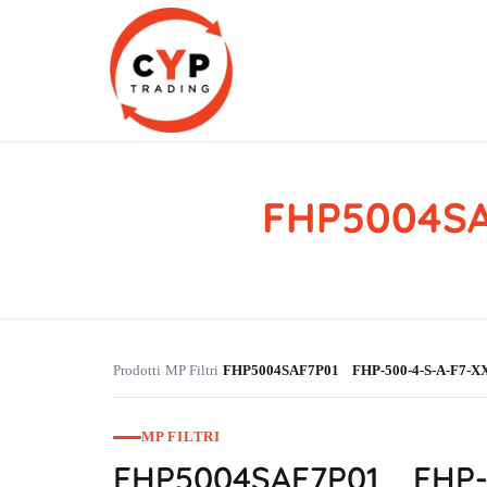
FHP5004SA
CYP Trading
Professionelle Ersatzteilbeschaffung
Prodotti
MP Filtri
FHP5004SAF7P01 FHP-500-4-S-A-F7-X
›
›
MP FILTRI
FHP5004SAF7P01 FHP-5