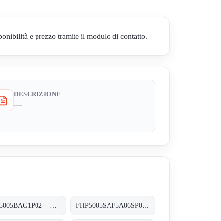
ilità e prezzo tramite il modulo di contatto.
DESCRIZIONE
—
FHP5005BAG1P02 FHP-500-5-B-A-G1-XXX-P02
FHP5005SAF5A06SP01 FHP-500-5-S-A-F5-A06-S-P01