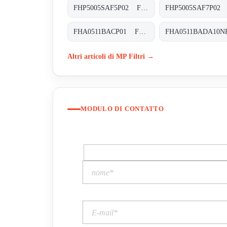
FHP5005SAF5P02 FHP-500-5-S-A-F5-XXX-P02
FHA0511BACP01 FHA-051-1-B-A-C-XXX-P01
Altri articoli di MP Filtri →
MODULO DI CONTATTO