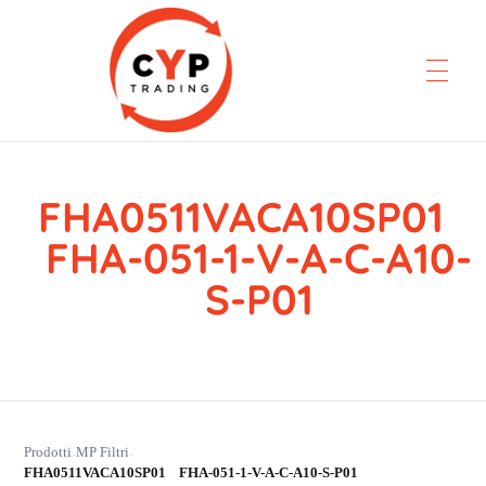
FHA0511VACA10SP01
CYP Trading
Professionelle Ersatzteilbeschaffung
FHA-051-1-V-A-C-A10-
S-P01
Prodotti
MP Filtri
›
›
FHA0511VACA10SP01 FHA-051-1-V-A-C-A10-S-P01