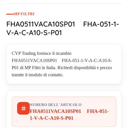
MP FILTRI
FHA0511VACA10SP01 FHA-051-1-
V-A-C-A10-S-P01
CYP Trading fornisce il ricambio
FHA0511VACA10SP01 FHA-051-1-V-A-C-A10-S-
P01 di MP Filtri in Italia. Richiedi disponibilità e prezzo
tramite il modulo di contatto.
NUMERO DELL'ARTICOLO
FHA0511VACA10SP01 FHA-051-
1-V-A-C-A10-S-P01