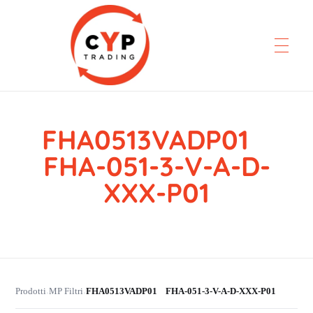
FHA0513VADP01
CYP Trading
Professionelle Ersatzteilbeschaffung
FHA-051-3-V-A-D-
XXX-P01
Prodotti
MP Filtri
FHA0513VADP01 FHA-051-3-V-A-D-XXX-P01
›
›