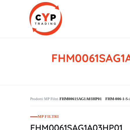
FHM0061SAG1A
CYP Trading
Professionelle Ersatzteilbeschaffung
Prodotti
MP Filtri
FHM0061SAG1A03HP01 FHM-006-1-S-A
›
›
MP FILTRI
FHM0061SAG1A03HP01 F