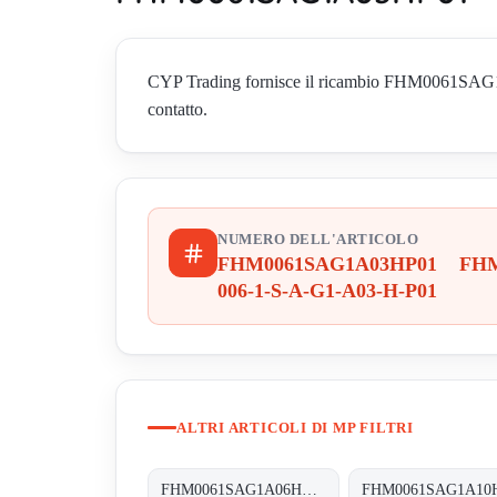
CYP Trading fornisce il ricambio FHM0061SAG1A
contatto.
NUMERO DELL'ARTICOLO
FHM0061SAG1A03HP01 FH
006-1-S-A-G1-A03-H-P01
ALTRI ARTICOLI DI MP FILTRI
FHM0061SAG1A06HP01 FHM-006-1-S-A-G1-A06-H-P01