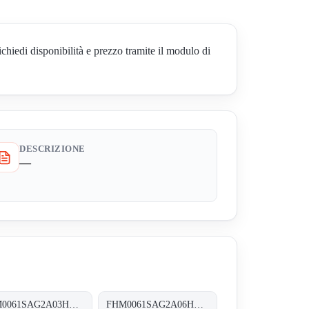
i disponibilità e prezzo tramite il modulo di
DESCRIZIONE
—
FHM0061SAG2A03HP01 FHM-006-1-S-A-G2-A03-H-P01
FHM0061SAG2A06HP01 FHM-006-1-S-A-G2-A06-H-P01