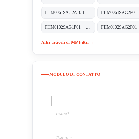
FHM0061SAG2A10HP01 FHM-006-1-S-A-G2-A10-H-P01
FHM0102SAG1P01 FHM-010-2-S-A-G1-XXX-S
Altri articoli di MP Filtri →
MODULO DI CONTATTO