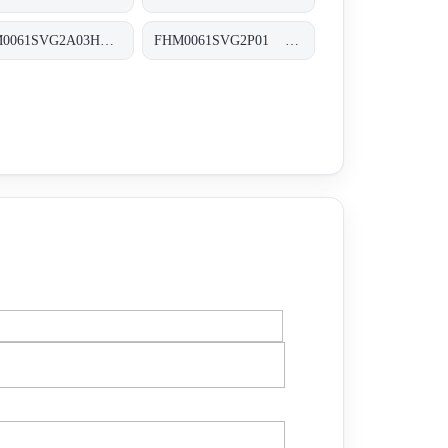
FHM0061SVG2A03HP01 FHM-006-1-S-V-G2-A03-H-P01
FHM0061SVG2P01 FHM-006-1-S-V-G2-XXX-S