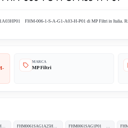
03HP01 FHM-006-1-S-A-G1-A03-H-P01 di MP Filtri in Italia. Richied
MARCA
MP Filtri
M-
FHM0061SAG1A10HP01 FHM-006-1-S-A-G1-A10-H-P01
FHM0061SAG1A25HP01 FHM-006-1-S-A-G1-A25-H-P01
FHM0061SAG1P01 FHM-006-1-S-A-G1-XXX-S