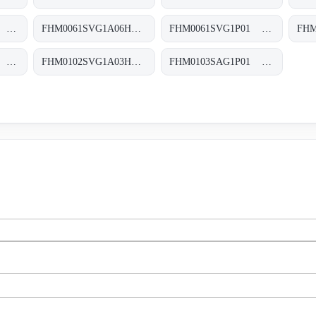
FHM0061SAG2P01 FHM-006-1-S-A-G2-XXX-S
FHM0061SVG1A06HP01 FHM-006-1-S-V-G1-A06-H-P01
FHM0061SVG1P01 FHM-006-1-S-V-G1-XXX-S
FHM0102SAG2P01 FHM-010-2-S-A-G2-XXX-S
FHM0102SVG1A03HP01 FHM-010-2-S-V-G1-A03-H-P01
FHM0103SAG1P01 FHM-010-3-S-A-G1-XXX-S