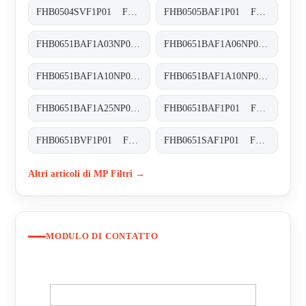
FHB0504SVF1P01 FHB-050-4-S-V-F1-XXX-P01
FHB0505BAF1P01 FHB-050-5-B-A-F1-XXX-P01
FHB0651BAF1A03NP03 FHB-065-1-B-A-F1-A03-N-P01
FHB0651BAF1A06NP01 FHB-065-1-B-A-F1-A06-N-P01
FHB0651BAF1A10NP01 FHB-065-1-B-A-F1-A10-N-P01
FHB0651BAF1A10NP03 FHB-065-1-B-A-F1-A10-N-P03
FHB0651BAF1A25NP01 FHB-065-1-B-A-F1-A25-N-P01
FHB0651BAF1P01 FHB-065-1-B-A-F1-XXX-P01
FHB0651BVF1P01 FHB-065-1-B-V-F1-XXX-P01
FHB0651SAF1P01 FHB-065-1-S-A-F1-XXX-P01
Altri articoli di MP Filtri →
MODULO DI CONTATTO