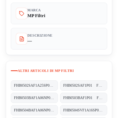
MARCA
MP Filtri
DESCRIZIONE
—
ALTRI ARTICOLI DI MP FILTRI
FHB0502SAF1A25SP01 FHB-050-2-S-A-F1-A25-S-P01
FHB0502SAF1P01 FHB-050-2-S-A-F1-XXX-P01
FHB0503BAF1A06NP01 FHB-050-3-B-A-F1-A06-N-P01
FHB0503BAF1P01 FHB-050-3-B-A-F1-XXX-P01
FHB0504BAF1A06NP01 FHB-050-4-B-A-F1-A06-N-P01
FHB0504SVF1A16SP01 FHB-050-4-S-V-F1-A16-S-P01