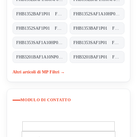
FHB1352BAF1P01 FHB-135-2-B-A-F1-XXX-P01
FHB1352SAF1A10HP01 FHB-135-2-S-A-F1-A10-H-P01
FHB1352SAF1P01 FHB-135-2-S-A-F1-XXX-P01
FHB1353BAF1P01 FHB-135-3-B-A-F1-XXX-P01
FHB1353SAF1A10HP01 FHB-135-3-S-A-F1-A10-H-P01
FHB1353SAF1P01 FHB-135-3-S-A-F1-XXX-P01
FHB3201BAF1A10NP01 FHB-320-1-B-A-F1-A10-N-P01
FHB3201BAF1P01 FHB-320-1-B-A-F1-XXX-P01
Altri articoli di MP Filtri →
MODULO DI CONTATTO