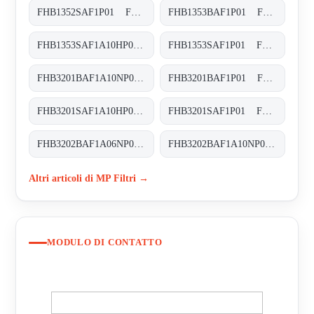
FHB1352SAF1P01 FHB-135-2-S-A-F1-XXX-P01
FHB1353BAF1P01 FHB-135-3-B-A-F1-XXX-P01
FHB1353SAF1A10HP01 FHB-135-3-S-A-F1-A10-H-P01
FHB1353SAF1P01 FHB-135-3-S-A-F1-XXX-P01
FHB3201BAF1A10NP01 FHB-320-1-B-A-F1-A10-N-P01
FHB3201BAF1P01 FHB-320-1-B-A-F1-XXX-P01
FHB3201SAF1A10HP01 FHB-320-1-S-A-F1-A10-H-P01
FHB3201SAF1P01 FHB-320-1-S-A-F1-XXX-P01
FHB3202BAF1A06NP01 FHB-320-2-B-A-F1-A06-N-P01
FHB3202BAF1A10NP01 FHB-320-2-B-A-F1-A10-N-P01
Altri articoli di MP Filtri →
MODULO DI CONTATTO