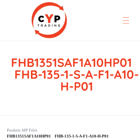
FHB1351SAF1A10HP0
CYP Trading
Professionelle Ersatzteilbeschaffung
FHB-135-1-S-A-F1-A10-
H-P01
Prodotti
MP Filtri
›
›
FHB1351SAF1A10HP01 FHB-135-1-S-A-F1-A10-H-P01