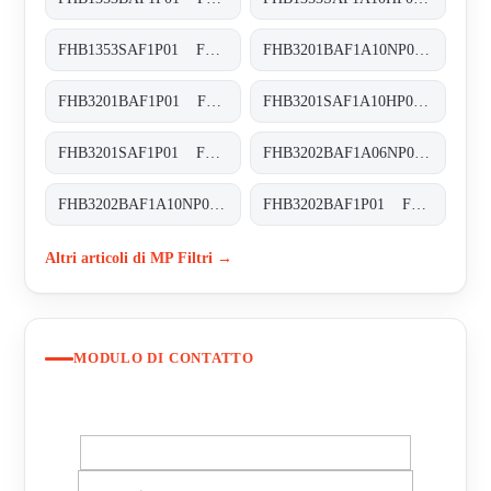
FHB1353SAF1P01 FHB-135-3-S-A-F1-XXX-P01
FHB3201BAF1A10NP01 FHB-320-1-B-A-F1-A10-N-P01
FHB3201BAF1P01 FHB-320-1-B-A-F1-XXX-P01
FHB3201SAF1A10HP01 FHB-320-1-S-A-F1-A10-H-P01
FHB3201SAF1P01 FHB-320-1-S-A-F1-XXX-P01
FHB3202BAF1A06NP01 FHB-320-2-B-A-F1-A06-N-P01
FHB3202BAF1A10NP01 FHB-320-2-B-A-F1-A10-N-P01
FHB3202BAF1P01 FHB-320-2-B-A-F1-XXX-P01
Altri articoli di MP Filtri →
MODULO DI CONTATTO