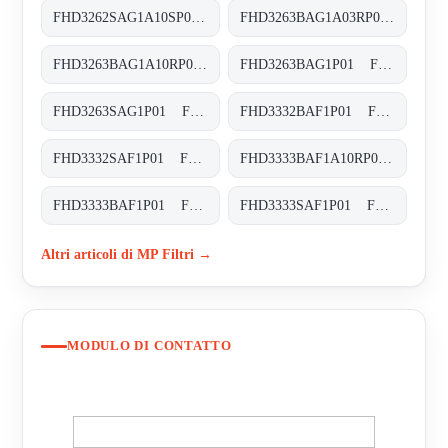
FHD3262SAG1A10SP01 FHD-326-2-S-A-G1-A10-S-P01
FHD3263BAG1A03RP01 FHD-326-3-B-A-G1-A03-R-P01
FHD3263BAG1A10RP01 FHD-326-3-B-A-G1-A10-R-P01
FHD3263BAG1P01 FHD-326-3-B-A-G1-XXX-P01
FHD3263SAG1P01 FHD-326-3-S-A-G1-XXX-P01
FHD3332BAF1P01 FHD-332-2-B-A-F1-XXX-S-P01
FHD3332SAF1P01 FHD-332-2-S-A-F1-XXX-S-P01
FHD3333BAF1A10RP01 FHD-332-3-B-A-F1-A10-R-P01
FHD3333BAF1P01 FHD-332-3-B-A-F1-XXX-P01+S
FHD3333SAF1P01 FHD-332-3-S-A-F1-XXX-S-P01
Altri articoli di MP Filtri →
MODULO DI CONTATTO