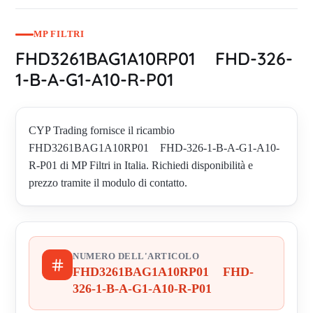
MP FILTRI
FHD3261BAG1A10RP01 FHD-326-
1-B-A-G1-A10-R-P01
CYP Trading fornisce il ricambio
FHD3261BAG1A10RP01 FHD-326-1-B-A-G1-A10-
R-P01 di MP Filtri in Italia. Richiedi disponibilità e
prezzo tramite il modulo di contatto.
NUMERO DELL'ARTICOLO
FHD3261BAG1A10RP01 FHD-
326-1-B-A-G1-A10-R-P01