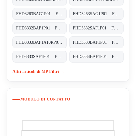
FHD3263BAG1P01 FHD-326-3-B-A-G1-XXX-P01
FHD3263SAG1P01 FHD-326-3-S-A-G1-XXX-P01
FHD3332BAF1P01 FHD-332-2-B-A-F1-XXX-S-P01
FHD3332SAF1P01 FHD-332-2-S-A-F1-XXX-S-P01
FHD3333BAF1A10RP01 FHD-332-3-B-A-F1-A10-R-P01
FHD3333BAF1P01 FHD-332-3-B-A-F1-XXX-P01+S
FHD3333SAF1P01 FHD-332-3-S-A-F1-XXX-S-P01
FHD3334BAF1P01 FHD-332-4-B-A-F1-XXX-S-P01
Altri articoli di MP Filtri →
MODULO DI CONTATTO