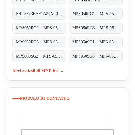
FHD3333BAF1A20NP03 FHD-333-3-B-A-F1-A20-N-P03
MPS050RG1 MPS-050/070-R-G1-XXX-T
MPS050RG2 MPS-050/070-R-G2-XXX-T
MPS050RG3 MPS-050/070-R-G3-XXX-T
MPS050RG5 MPS-050/070-R-G5-XXX-T
MPS050SG1 MPS-050/070-S-G1-XXX-T
MPS050SG2 MPS-050/070-S-G2-XXX-T
MPS050SG5 MPS-050/070-S-G5-XXX-T
Altri articoli di MP Filtri →
MODULO DI CONTATTO