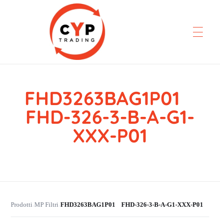
FHD3263BAG1P01
CYP Trading
Professionelle Ersatzteilbeschaffung
FHD-326-3-B-A-G1-
XXX-P01
Prodotti
MP Filtri
FHD3263BAG1P01 FHD-326-3-B-A-G1-XXX-P01
›
›