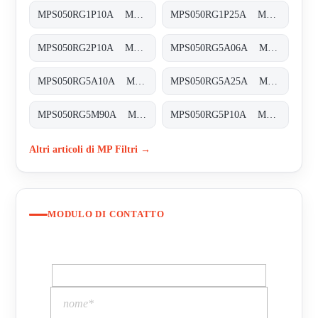
MPS050RG1P10A MPS-050-R-G1-P10-A-T
MPS050RG1P25A MPS-050-R-G1-P25-A-T
MPS050RG2P10A MPS-050-R-G2-P10-A-T
MPS050RG5A06A MPS-050-R-G5-A06-A-T
MPS050RG5A10A MPS-050-R-G5-A10-A-T
MPS050RG5A25A MPS-050-R-G5-A25-A-T
MPS050RG5M90A MPS-050-R-G5-M90-A-T
MPS050RG5P10A MPS-050-R-G5-P10-A-T
Altri articoli di MP Filtri →
MODULO DI CONTATTO