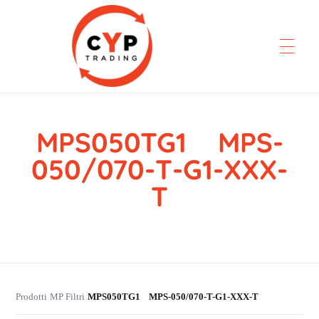
MPS050TG1 MPS-
CYP Trading
Professionelle Ersatzteilbeschaffung
050/070-T-G1-XXX-
T
Prodotti
MP Filtri
MPS050TG1 MPS-050/070-T-G1-XXX-T
›
›