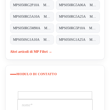
MPS050RG2P10A MPS-050-R-G2-P10-A-T
MPS050RG5A06A MPS-050-R-G5-A06-A-T
MPS050RG5A10A MPS-050-R-G5-A10-A-T
MPS050RG5A25A MPS-050-R-G5-A25-A-T
MPS050RG5M90A MPS-050-R-G5-M90-A-T
MPS050RG5P10A MPS-050-R-G5-P10-A-T
MPS050SG1A10A MPS-050-S-G1-A10-A-T
MPS050SG1A25A MPS-050-S-G1-A25-A-T
Altri articoli di MP Filtri →
MODULO DI CONTATTO