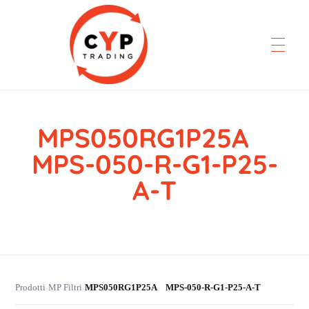
MPS050RG1P25A
CYP Trading
Professionelle Ersatzteilbeschaffung
MPS-050-R-G1-P25-
A-T
Prodotti
MP Filtri
MPS050RG1P25A MPS-050-R-G1-P25-A-T
›
›