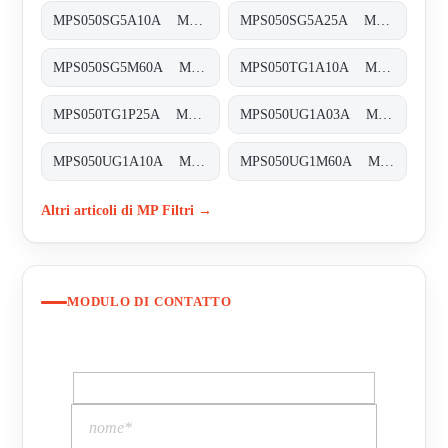
MPS050SG5A10A MPS-050-S-G5-A10-A-T
MPS050SG5A25A MPS-050-S-G5-A25-A-T
MPS050SG5M60A MPS-050-S-G5-M60-A-T
MPS050TG1A10A MPS-050-T-G1-A10-A-T
MPS050TG1P25A MPS-050-T-G1-P25-A-T
MPS050UG1A03A MPS-050-U-G1-A03-A-T
MPS050UG1A10A MPS-050-U-G1-A10-A-T
MPS050UG1M60A MPS-050-U-G1-M60-A-T
Altri articoli di MP Filtri →
MODULO DI CONTATTO