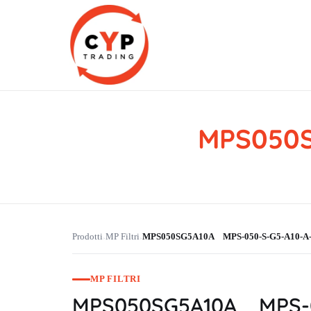
MPS050S
CYP Trading
Professionelle Ersatzteilbeschaffung
Prodotti
MP Filtri
MPS050SG5A10A MPS-050-S-G5-A10-A
›
›
MP FILTRI
MPS050SG5A10A MPS-0