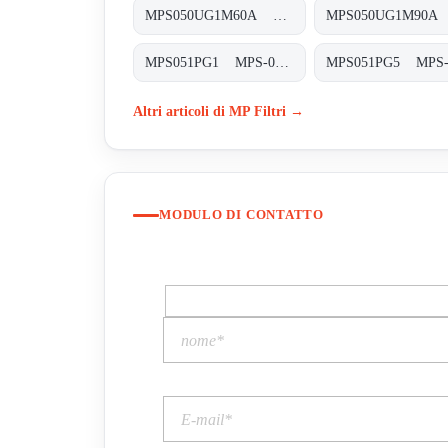
MPS050UG1M60A MPS-050-U-G1-M60-A-T
MPS051PG1 MPS-051/071-P-G1-XXX-S
Altri articoli di MP Filtri →
MODULO DI CONTATTO