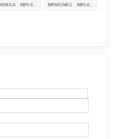
MPS050UG4 MPS-050-U-G4-XXX-T
MPS051MG1 MPS-051/071-M-G1-XXX-S