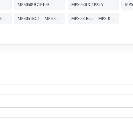
MPS050UG1M90A MPS-050-U-G1-M90-A-T
MPS050UG1P10A MPS-050-U-G1-P10-A-T
MPS050UG1P25A MPS-050-U-G1-P25-A-T
MPS051PG5 MPS-051/071-P-G5-XXX-S
MPS051RG1 MPS-051/071-R-G1-XXX-S
MPS051RG5 MPS-051/071-R-G5-XXX-S