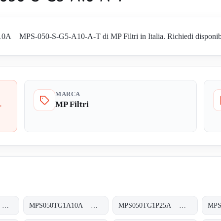
MPS-050-S-G5-A10-A-T di MP Filtri in Italia. Richiedi disponibilità
MARCA
MP Filtri
-
MPS050SG5M60A MPS-050-S-G5-M60-A-T
MPS050TG1A10A MPS-050-T-G1-A10-A-T
MPS050TG1P25A MPS-050-T-G1-P25-A-T