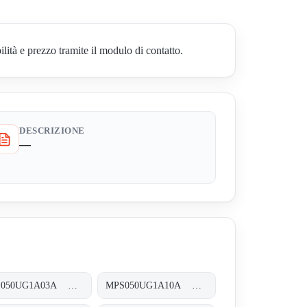
 e prezzo tramite il modulo di contatto.
DESCRIZIONE
—
MPS050UG1A03A MPS-050-U-G1-A03-A-T
MPS050UG1A10A MPS-050-U-G1-A10-A-T