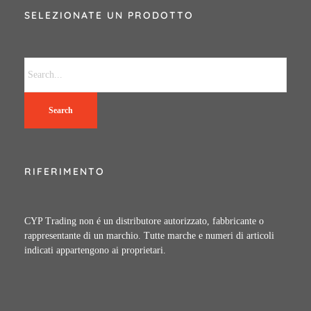
SELEZIONATE UN PRODOTTO
Search
RIFERIMENTO
CYP Trading non é un distributore autorizzato, fabbricante o
rappresentante di un marchio. Tutte marche e numeri di articoli
indicati appartengono ai proprietari.