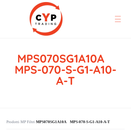
MPS070SG1A10A
CYP Trading
Professionelle Ersatzteilbeschaffung
MPS-070-S-G1-A10-
A-T
Prodotti
MP Filtri
MPS070SG1A10A MPS-070-S-G1-A10-A-T
›
›