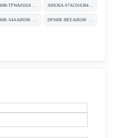
DFS60B-TFWA01024 Inkremental-Encoder, DFS60B-TFWA01024
AHS36A-S7AC016384 Absolut-Encoder, AHS36A-S7AC016384
DBS60E-S4AA00500 Inkremental-Encoder, DBS60E-S4AA00500
DFS60E-BEEA00100 Inkremental-Encoder, DFS60E-BEEA00100