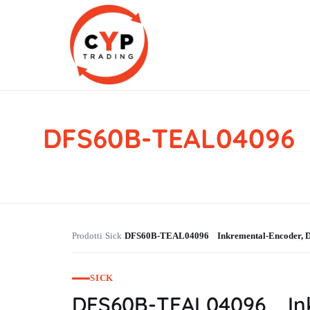
DFS60B-TEAL04096 
CYP Trading
Professionelle Ersatzteilbeschaffung
Prodotti
Sick
DFS60B-TEAL04096 Inkremental-Encoder
›
›
SICK
DFS60B-TEAL04096 In