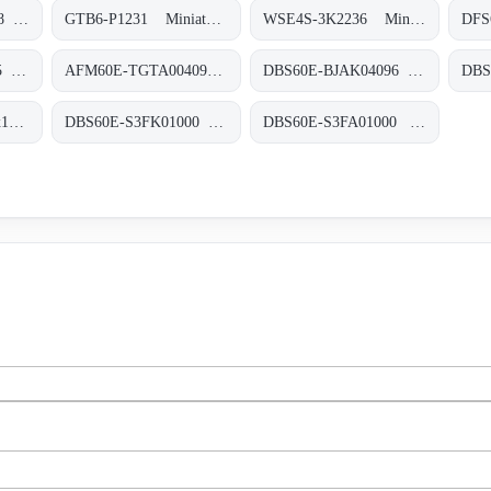
DFS60B-BDVA02048 Inkremental-Encoder, DFS60B-BDVA02048
GTB6-P1231 Miniatur-Lichtschranken, GTB6-P1231
WSE4S-3K2236 Miniatur-Lichtschranken, WSE4S-3K2236
DBS60E-S4EC00S15 Inkremental-Encoder, DBS60E-S4EC00S15
AFM60E-TGTA004096 Absolut-Encoder, AFM60E-TGTA004096
DBS60E-BJAK04096 Inkremental-Encoder, DBS60E-BJAK04096
AHM36A-S4AC014x12 Absolut-Encoder, AHM36A-S4AC014x12
DBS60E-S3FK01000 Inkremental-Encoder, DBS60E-S3FK01000
DBS60E-S3FA01000 Inkremental-Encoder, DBS60E-S3FA01000