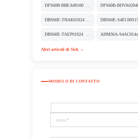
DFS60B-BBEA00100 Inkremental-Encoder, DFS60B-BBEA00100
DBS60E-THAK01024 Inkremental-Encoder, DBS60E-THAK01024
DBS60E-TAEP01024 Inkremental-Encoder, DBS60E-TAEP01024
Altri articoli di Sick →
MODULO DI CONTATTO