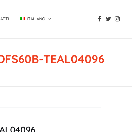
ATTI
ITALIANO
, DFS60B-TEAL04096
TEAL04096