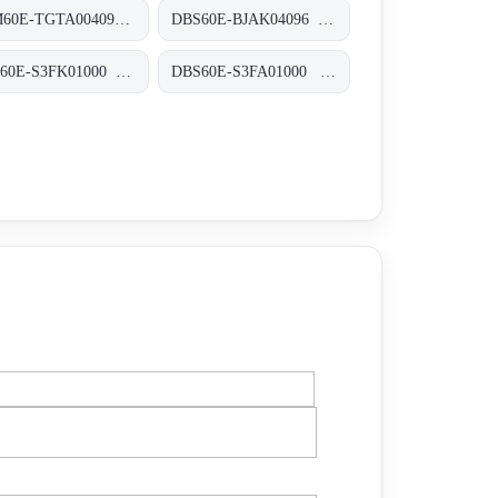
AFM60E-TGTA004096 Absolut-Encoder, AFM60E-TGTA004096
DBS60E-BJAK04096 Inkremental-Encoder, DBS60E-BJAK04096
DBS60E-S3FK01000 Inkremental-Encoder, DBS60E-S3FK01000
DBS60E-S3FA01000 Inkremental-Encoder, DBS60E-S3FA01000