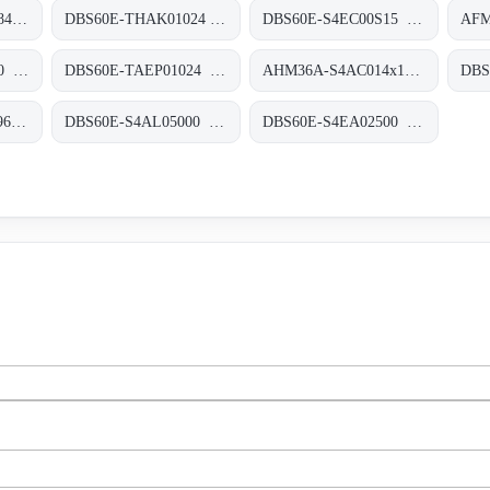
AHS36A-S7AC016384 Absolut-Encoder, AHS36A-S7AC016384
DBS60E-THAK01024 Inkremental-Encoder, DBS60E-THAK01024
DBS60E-S4EC00S15 Inkremental-Encoder, DBS60E-S4EC00S15
DFS60E-BEEA00100 Inkremental-Encoder, DFS60E-BEEA00100
DBS60E-TAEP01024 Inkremental-Encoder, DBS60E-TAEP01024
AHM36A-S4AC014x12 Absolut-Encoder, AHM36A-S4AC014x12
AHS36B-S4AL004096 Absolut-Encoder, AHS36B-S4AL004096
DBS60E-S4AL05000 Inkremental-Encoder, DBS60E-S4AL05000
DBS60E-S4EA02500 Inkremental-Encoder, DBS60E-S4EA02500