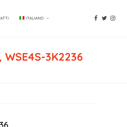
ATTI
ITALIANO
n, WSE4S-3K2236
2236