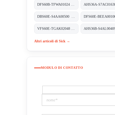
DFS60B-TFWA01024 Inkremental-Encoder, DFS60B-TFWA01024
DBS60E-S4AA00500 Inkremental-Encoder, DBS60E-S4AA00500
VFS60E-TGAK02048 Motor-Feedback-Systeme rotativ inkremental, VFS60E-TGAK02048
Altri articoli di Sick →
MODULO DI CONTATTO