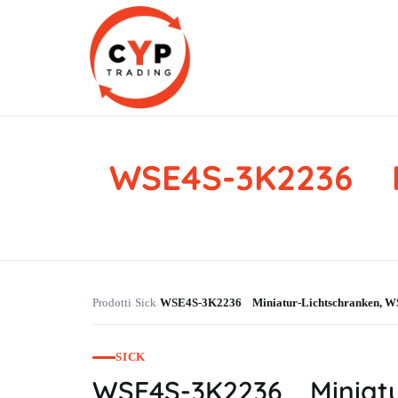
WSE4S-3K2236 M
CYP Trading
Professionelle Ersatzteilbeschaffung
Prodotti
Sick
WSE4S-3K2236 Miniatur-Lichtschranken,
›
›
SICK
WSE4S-3K2236 Miniatu