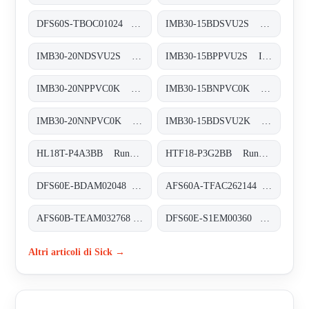
DFS60S-TBOC01024 Sicherheits-Encoder, DFS60S-TBOC01024
IMB30-15BDSVU2S Induktive Näherungssensoren, IMB30-15BDSVU2S
IMB30-20NDSVU2S Induktive Näherungssensoren, IMB30-20NDSVU2S
IMB30-15BPPVU2S Induktive Näherungssensoren, IMB30-15BPPVU2S
IMB30-20NPPVC0K Induktive Näherungssensoren, IMB30-20NPPVC0K
IMB30-15BNPVC0K Induktive Näherungssensoren, IMB30-15BNPVC0K
IMB30-20NNPVC0K Induktive Näherungssensoren, IMB30-20NNPVC0K
IMB30-15BDSVU2K Induktive Näherungssensoren, IMB30-15BDSVU2K
HL18T-P4A3BB Rund-Lichtschranken, HL18T-P4A3BB
HTF18-P3G2BB Rund-Lichtschranken, HTF18-P3G2BB
DFS60E-BDAM02048 Inkremental-Encoder, DFS60E-BDAM02048
AFS60A-TFAC262144 Absolut-Encoder, AFS60A-TFAC262144
AFS60B-TEAM032768 Absolut-Encoder, AFS60B-TEAM032768
DFS60E-S1EM00360 Inkremental-Encoder, DFS60E-S1EM00360
Altri articoli di Sick →