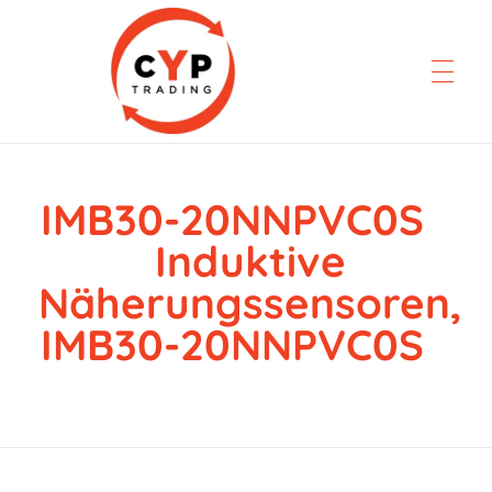
IMB30-20NNPVC0S
CYP Trading
Professionelle Ersatzteilbeschaffung
Induktive
Näherungssensoren,
IMB30-20NNPVC0S