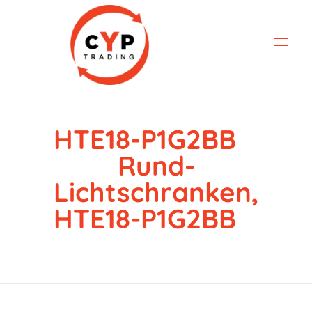
HTE18-P1G2BB
CYP Trading
Professionelle Ersatzteilbeschaffung
Rund-
Lichtschranken,
HTE18-P1G2BB