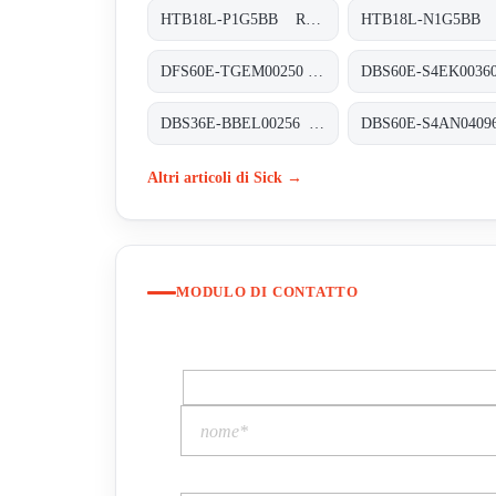
HTB18L-P1G5BB Rund-Lichtschranken, HTB18L-P1G5BB
DFS60E-TGEM00250 Inkremental-Encoder, DFS60E-TGEM00250
DBS36E-BBEL00256 Inkremental-Encoder, DBS36E-BBEL00256
Altri articoli di Sick →
MODULO DI CONTATTO