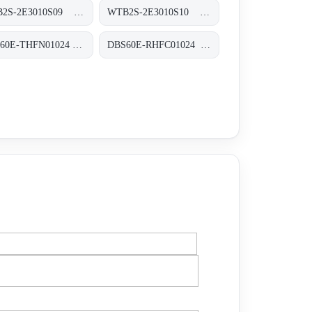
WTB2S-2E3010S09 Miniatur-Lichtschranken, WTB2S-2E3010S09
WTB2S-2E3010S10 Miniatur-Lichtschranken, WTB2S-2E3010S10
DBS60E-THFN01024 Inkremental-Encoder, DBS60E-THFN01024
DBS60E-RHFC01024 Inkremental-Encoder, DBS60E-RHFC01024