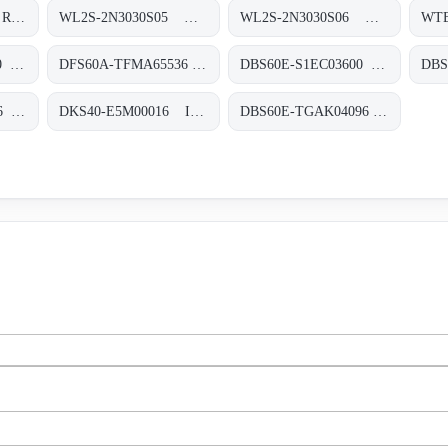
HTB18L-N1G5BB Rund-Lichtschranken, HTB18L-N1G5BB
WL2S-2N3030S05 Miniatur-Lichtschranken, WL2S-2N3030S05
WL2S-2N3030S06 Miniatur-Lichtschranken, WL2S-2N3030S06
DBS60E-S4EK00360 Inkremental-Encoder, DBS60E-S4EK00360
DFS60A-TFMA65536 Inkremental-Encoder, DFS60A-TFMA65536
DBS60E-S1EC03600 Inkremental-Encoder, DBS60E-S1EC03600
DBS60E-S4AN04096 Inkremental-Encoder, DBS60E-S4AN04096
DKS40-E5M00016 Inkremental-Encoder, DKS40-E5M00016
DBS60E-TGAK04096 Inkremental-Encoder, DBS60E-TGAK04096