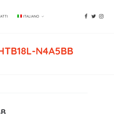
ATTI
ITALIANO
, HTB18L-N4A5BB
5BB