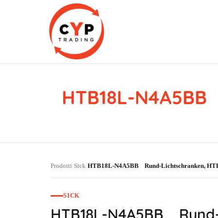
HTB18L-N4A5BB 
CYP Trading
Professionelle Ersatzteilbeschaffung
Prodotti
Sick
HTB18L-N4A5BB Rund-Lichtschranken, 
›
›
SICK
HTB18L-N4A5BB Rund-