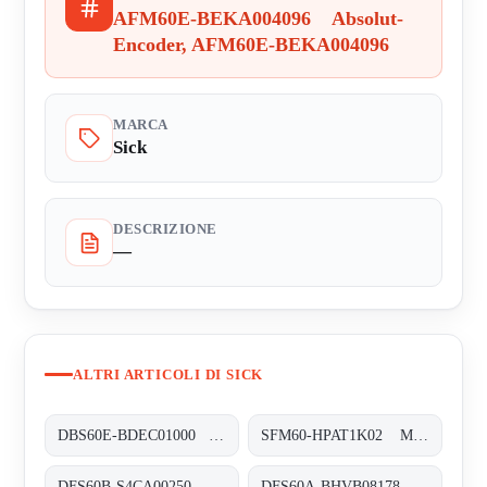
AFM60E-BEKA004096 Absolut-
Encoder, AFM60E-BEKA004096
MARCA
Sick
DESCRIZIONE
—
ALTRI ARTICOLI DI SICK
DBS60E-BDEC01000 Inkremental-Encoder, DBS60E-BDEC01000
SFM60-HPAT1K02 Motor-Feedback-Systeme rotativ HIPERFACE®, SFM60-HPAT1K02
DFS60B-S4CA00250 Inkremental-Encoder, DFS60B-S4CA00250
DFS60A-BHVB08178 Inkremental-Encoder, DFS60A-BHVB08178