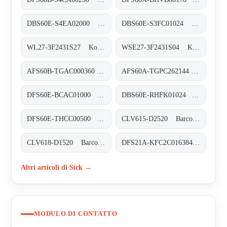
DBS60E-S4EA02000 Inkremental-Encoder, DBS60E-S4EA02000
DBS60E-S3FC01024 Inkremental-Encoder, DBS60E-S3FC01024
WL27-3F2431S27 Kompakt-Lichtschranken, WL27-3F2431S27
WSE27-3F2431S04 Kompakt-Lichtschranken, WSE27-3F2431S04
AFS60B-TGAC000360 Absolut-Encoder, AFS60B-TGAC000360
AFS60A-TGPC262144 Absolut-Encoder, AFS60A-TGPC262144
DFS60E-BCAC01000 Inkremental-Encoder, DFS60E-BCAC01000
DBS60E-RHFK01024 Inkremental-Encoder, DBS60E-RHFK01024
DFS60E-THCC00500 Inkremental-Encoder, DFS60E-THCC00500
CLV615-D2520 Barcodescanner, CLV615-D2520
CLV618-D1520 Barcodescanner, CLV618-D1520
DFS21A-KFC2C016384 Inkremental-Encoder, DFS21A-KFC2C016384
Altri articoli di Sick →
MODULO DI CONTATTO