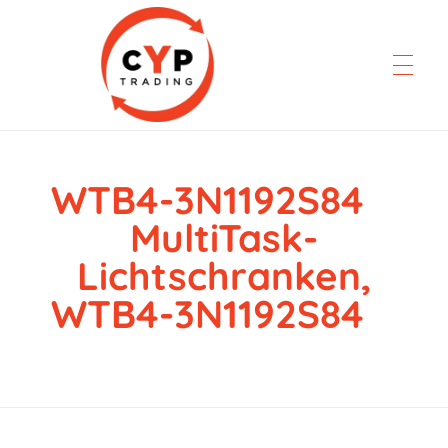
WTB4-3N1192S84
CYP Trading
Professionelle Ersatzteilbeschaffung
MultiTask-
Lichtschranken,
WTB4-3N1192S84