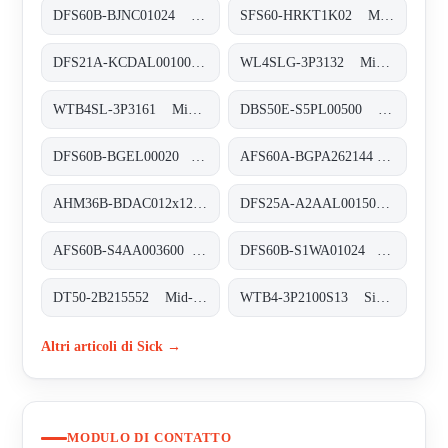
DFS60B-BJNC01024 Inkremental-Encoder, DFS60B-BJNC01024
SFS60-HRKT1K02 Motor-Feedback-Systeme rotativ HIPERFACE®, SFS60-HRKT1K02
DFS21A-KCDAL001000 Inkremental-Encoder, DFS21A-KCDAL001000
WL4SLG-3P3132 Miniatur-Lichtschranken, WL4SLG-3P3132
WTB4SL-3P3161 Miniatur-Lichtschranken, WTB4SL-3P3161
DBS50E-S5PL00500 Inkremental-Encoder, DBS50E-S5PL00500
DFS60B-BGEL00020 Inkremental-Encoder, DFS60B-BGEL00020
AFS60A-BGPA262144 Absolut-Encoder, AFS60A-BGPA262144
AHM36B-BDAC012x12 Absolut-Encoder, AHM36B-BDAC012x12
DFS25A-A2AAL001500 Inkremental-Encoder, DFS25A-A2AAL001500
AFS60B-S4AA003600 Absolut-Encoder, AFS60B-S4AA003600
DFS60B-S1WA01024 Inkremental-Encoder, DFS60B-S1WA01024
DT50-2B215552 Mid-Range-Distanzsensoren, DT50-2B215552
WTB4-3P2100S13 Sicherheitssysteme, WTB4-3P2100S13
Altri articoli di Sick →
MODULO DI CONTATTO