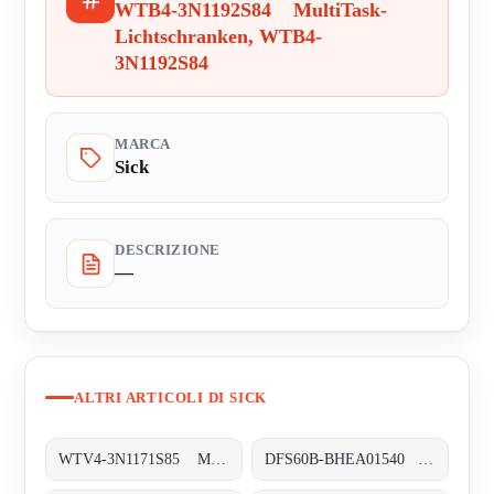
WTB4-3N1192S84 MultiTask-
Lichtschranken, WTB4-
3N1192S84
MARCA
Sick
DESCRIZIONE
—
ALTRI ARTICOLI DI SICK
WTV4-3N1171S85 MultiTask-Lichtschranken, WTV4-3N1171S85
DFS60B-BHEA01540 Inkremental-Encoder, DFS60B-BHEA01540