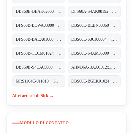
DBS60E-BEAK02000 Inkremental-Encoder, DBS60E-BEAK02000
DFS60A-S4AK08192 Inkremental-Encoder, DFS60A-S4AK08192
DFS60B-BDWA03000 Inkremental-Encoder, DFS60B-BDWA03000
DBS60E-BEEN00360 Inkremental-Encoder, DBS60E-BEEN00360
DFS60B-BAEA01000 Inkremental-Encoder, DFS60B-BAEA01000
DBS60E-S3CJ00004 Inkremental-Encoder, DBS60E-S3CJ00004
DFS60B-TECM01024 Inkremental-Encoder, DFS60B-TECM01024
DBS60E-S4AM05000 Inkremental-Encoder, DBS60E-S4AM05000
DBS60E-S4CA05000 Inkremental-Encoder, DBS60E-S4CA05000
AHM36A-BAAC012x12 Absolut-Encoder, AHM36A-BAAC012x12
MRS1104C-011010 3D-LiDAR-Sensoren, MRS1104C-011010
DBS60E-BGEK01024 Inkremental-Encoder, DBS60E-BGEK01024
Altri articoli di Sick →
MODULO DI CONTATTO