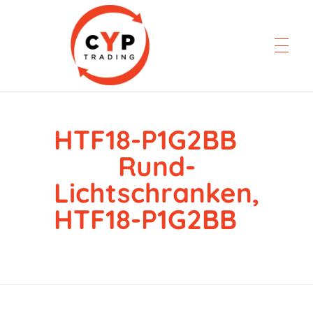
HTF18-P1G2BB
CYP Trading
Professionelle Ersatzteilbeschaffung
Rund-
Lichtschranken,
HTF18-P1G2BB