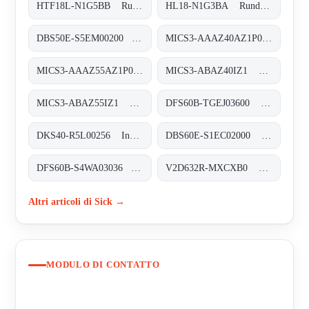
HTF18L-N1G5BB Rund-Lichtschranken, HTF18L-N1G5BB
HL18-N1G3BA Rund-Lichtschranken, HL18-N1G3BA
DBS50E-S5EM00200 Inkremental-Encoder, DBS50E-S5EM00200
MICS3-AAAZ40AZ1P01 Sicherheits-Laserscanner, MICS3-AAAZ40AZ1P01
MICS3-AAAZ55AZ1P01 Sicherheits-Laserscanner, MICS3-AAAZ55AZ1P01
MICS3-ABAZ40IZ1 Sicherheits-Laserscanner, MICS3-ABAZ40IZ1
MICS3-ABAZ55IZ1 Sicherheits-Laserscanner, MICS3-ABAZ55IZ1
DFS60B-TGEJ03600 Inkremental-Encoder, DFS60B-TGEJ03600
DKS40-R5L00256 Inkremental-Encoder, DKS40-R5L00256
DBS60E-S1EC02000 Inkremental-Encoder, DBS60E-S1EC02000
DFS60B-S4WA03036 Inkremental-Encoder, DFS60B-S4WA03036
V2D632R-MXCXB0 Kamerabasierte Codeleser, V2D632R-MXCXB0
Altri articoli di Sick →
MODULO DI CONTATTO