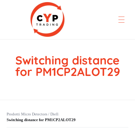
Switching distance
CYP Trading
Professionelle Ersatzteilbeschaffung
for PM1CP2ALOT29
Prodotti
Micro Detectors / Diell
›
›
Switching distance for PM1CP2ALOT29