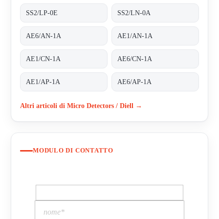
SS2/LP-0E
SS2/LN-0A
AE6/AN-1A
AE1/AN-1A
AE1/CN-1A
AE6/CN-1A
AE1/AP-1A
AE6/AP-1A
Altri articoli di Micro Detectors / Diell →
MODULO DI CONTATTO