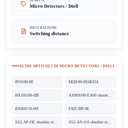
MARCA
Micro Detectors / Diell
DESCRIZIONE
Switching distance
ALTRI ARTICOLI DI MICRO DETECTORS / DIELL
BV6/00-0E
MQ0/00-0E6KDA
BX10S/00-HB
AX80S/00-EA00 obsolete replaced by BX80S/10-0H
BX80S/10-0H.
FAIC/BP-0E
SS2-AP-OE obsolete replaced by SS2/LP-0E
SS2-AN-OA obsolete replaced by SS2/LN-0A