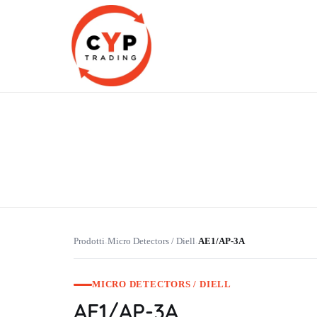
CYP Trading
Professionelle Ersatzteilbeschaffung
Prodotti
Micro Detectors / Diell
AE1/AP-3A
›
›
MICRO DETECTORS / DIELL
AE1/AP-3A