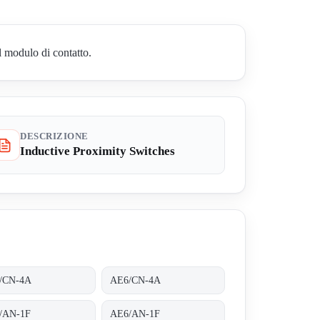
l modulo di contatto.
DESCRIZIONE
Inductive Proximity Switches
/CN-4A
AE6/CN-4A
/AN-1F
AE6/AN-1F