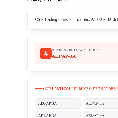
CYP Trading fornisce il ricambio AE1/AP-3A di Micr
NUMERO DELL'ARTICOLO
AE1/AP-3A
ALTRI ARTICOLI DI MICRO DETECTORS /
AE6/AP-3A
AE6/CP-3A
AE1/AP-4A
AE6/AP-4A