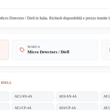
o Detectors / Diell in Italia. Richiedi disponibilità e prezzo tramite i
MARCA
Micro Detectors / Diell
 DIELL
AE1/AN-4A
AE6/AN-4A
AE1
AE1/CP-4A
AE6/CP-4A
AE1