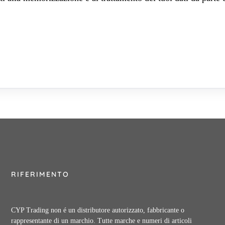
RIFERIMENTO
CYP Trading non é un distributore autorizzato, fabbricante o
rappresentante di un marchio. Tutte marche e numeri di articoli