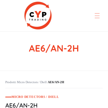
AE6/AN-2H
CYP Trading
Professionelle Ersatzteilbeschaffung
Prodotti
Micro Detectors / Diell
AE6/AN-2H
›
›
MICRO DETECTORS / DIELL
AE6/AN-2H