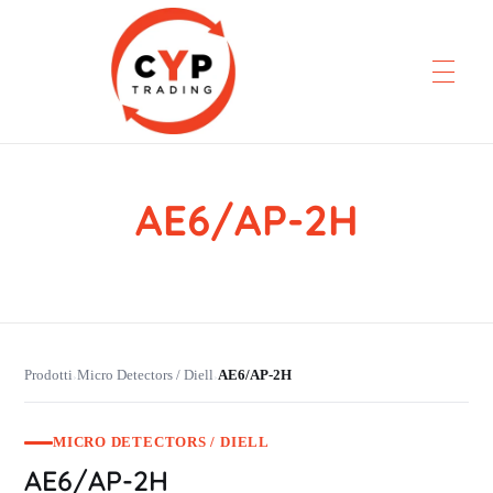
AE6/AP-2H
CYP Trading
Professionelle Ersatzteilbeschaffung
Prodotti
Micro Detectors / Diell
AE6/AP-2H
›
›
MICRO DETECTORS / DIELL
AE6/AP-2H