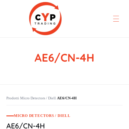
AE6/CN-4H
CYP Trading
Professionelle Ersatzteilbeschaffung
Prodotti
Micro Detectors / Diell
AE6/CN-4H
›
›
MICRO DETECTORS / DIELL
AE6/CN-4H