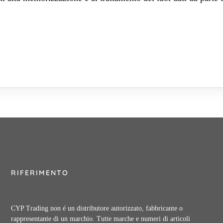
RIFERIMENTO
CYP Trading non é un distributore autorizzato, fabbricante o
rappresentante di un marchio. Tutte marche e numeri di articoli