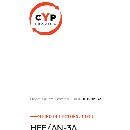
CYP Trading
Professionelle Ersatzteilbeschaffung
Prodotti
Micro Detectors / Diell
HEE/AN-3A
›
›
MICRO DETECTORS / DIELL
HEE/AN-3A