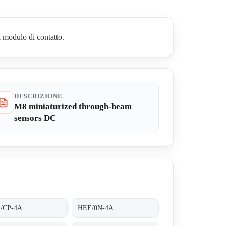
l modulo di contatto.
DESCRIZIONE
M8 miniaturized through-beam
sensors DC
/CP-4A
HEE/0N-4A