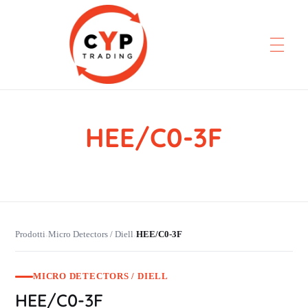
HEE/C0-3F
CYP Trading
Professionelle Ersatzteilbeschaffung
Prodotti
Micro Detectors / Diell
HEE/C0-3F
›
›
MICRO DETECTORS / DIELL
HEE/C0-3F