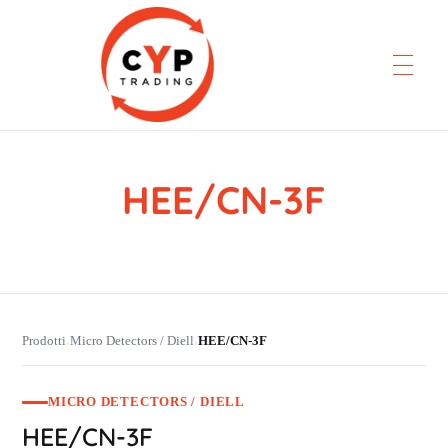
HEE/CN-3F
CYP Trading
Professionelle Ersatzteilbeschaffung
Prodotti
Micro Detectors / Diell
HEE/CN-3F
›
›
MICRO DETECTORS / DIELL
HEE/CN-3F