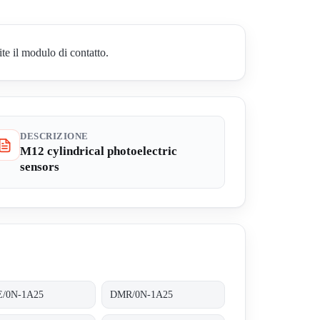
te il modulo di contatto.
DESCRIZIONE
M12 cylindrical photoelectric
sensors
/0N-1A25
DMR/0N-1A25