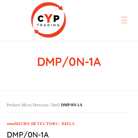
DMP/0N-1A
CYP Trading
Professionelle Ersatzteilbeschaffung
Prodotti
Micro Detectors / Diell
DMP/0N-1A
›
›
MICRO DETECTORS / DIELL
DMP/0N-1A