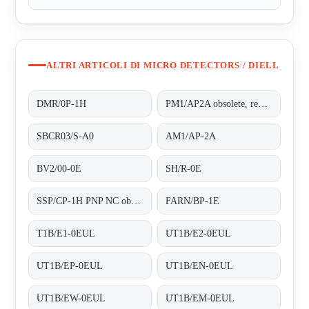
ALTRI ARTICOLI DI MICRO DETECTORS / DIELL
DMR/0P-1H
PM1/AP2A obsolete, replaced by AM1/AP-2A;.
SBCR03/S-A0
AM1/AP-2A
BV2/00-0E
SH/R-0E
SSP/CP-1H PNP NC obsolete, replaced by FARN/BP-1E;Photoelectric sensor
FARN/BP-1E
T1B/E1-0EUL
UT1B/E2-0EUL
UT1B/EP-0EUL
UT1B/EN-0EUL
UT1B/EW-0EUL
UT1B/EM-0EUL