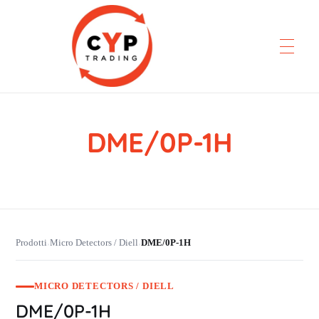
DME/0P-1H
CYP Trading
Professionelle Ersatzteilbeschaffung
Prodotti
Micro Detectors / Diell
DME/0P-1H
›
›
MICRO DETECTORS / DIELL
DME/0P-1H