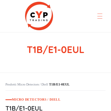
T1B/E1-0EUL
CYP Trading
Professionelle Ersatzteilbeschaffung
Prodotti
Micro Detectors / Diell
T1B/E1-0EUL
›
›
MICRO DETECTORS / DIELL
T1B/E1-0EUL