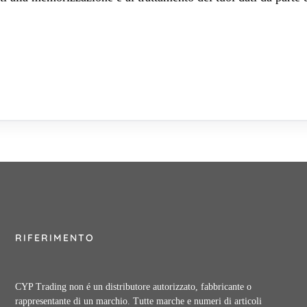
RIFERIMENTO
CYP Trading non é un distributore autorizzato, fabbricante o
rappresentante di un marchio. Tutte marche e numeri di articoli