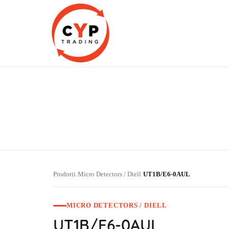
CYP Trading
Professionelle Ersatzteilbeschaffung
Prodotti
Micro Detectors / Diell
UT1B/E6-0AUL
›
›
MICRO DETECTORS / DIELL
UT1B/E6-0AUL