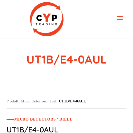
UT1B/E4-0AUL
CYP Trading
Professionelle Ersatzteilbeschaffung
Prodotti
Micro Detectors / Diell
UT1B/E4-0AUL
›
›
MICRO DETECTORS / DIELL
UT1B/E4-0AUL