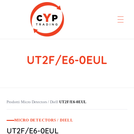
UT2F/E6-0EUL
CYP Trading
Professionelle Ersatzteilbeschaffung
Prodotti
Micro Detectors / Diell
UT2F/E6-0EUL
›
›
MICRO DETECTORS / DIELL
UT2F/E6-0EUL