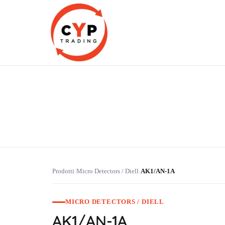
CYP Trading
Professionelle Ersatzteilbeschaffung
Prodotti
Micro Detectors / Diell
AK1/AN-1A
›
›
MICRO DETECTORS / DIELL
AK1/AN-1A